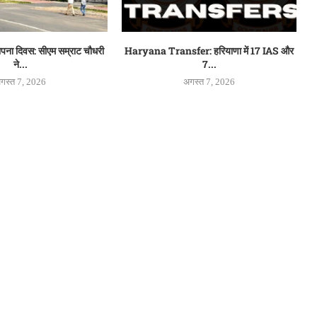
थापना दिवस: सीएम सम्राट चौधरी
Haryana Transfer: हरियाणा में 17 IAS और
ने...
7...
गस्त 7, 2026
अगस्त 7, 2026