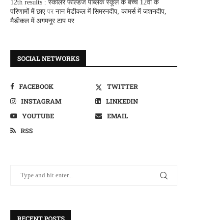
12th results : स्कालर फील्डज पब्लिक स्कूल के बच्चे 12वीं के
परिणामों में छाए
पर
नान मैडीकल में सिमरनदीप, कामर्स में जशनदीप,
मैडीकल में अगमनूर टाप पर
SOCIAL NETWORKS
FACEBOOK
TWITTER
INSTAGRAM
LINKEDIN
YOUTUBE
EMAIL
RSS
RECENT POSTS