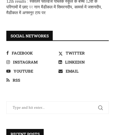
12th results : स्कालर फील्डज पब्लिक स्कूल के बच्चे 12वीं के
परिणामों में छाए
पर
नान मैडीकल में सिमरनदीप, कामर्स में जशनदीप,
मैडीकल में अगमनूर टाप पर
SOCIAL NETWORKS
FACEBOOK
TWITTER
INSTAGRAM
LINKEDIN
YOUTUBE
EMAIL
RSS
RECENT POSTS