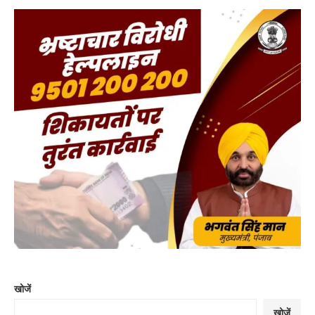
खोजें
खोजें