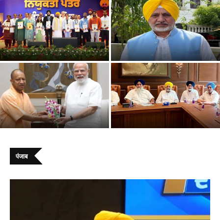
ना कैश, ना फरमाइश, मुख्यमंत्री भगवंत सिंह
अकाली दल अपनी प्रतिष्ठा खो चुकी है, अब
मान ने 866 नौजवानों को...
राजनीति में वापसी के...
सीएम योगी आदित्यनाथ ने पीएम मोदी से की
सुखबीर बादल ने परिसीमन प्रस्ताव का किया
मुलाकात, प्रधानमंत्री आवास पर...
समर्थन, PM मोदी से मुलाकात...
पंजाब