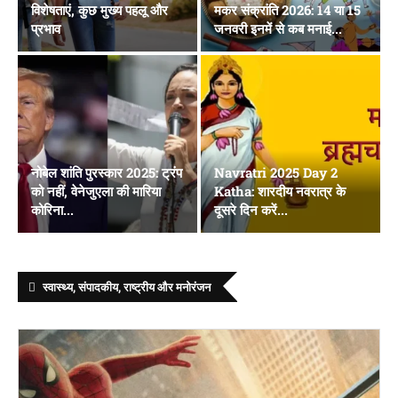
विशेषताएं, कुछ मुख्य पहलू और
मकर संक्रांति 2026: 14 या 15
प्रभाव
जनवरी इनमें से कब मनाई...
नोबेल शांति पुरस्कार 2025: ट्रंप
Navratri 2025 Day 2
को नहीं, वेनेजुएला की मारिया
Katha: शारदीय नवरात्र के
कोरिना...
दूसरे दिन करें...
स्वास्थ्य, संपादकीय, राष्ट्रीय और मनोरंजन