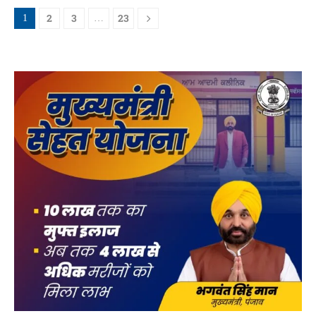
2
3
23
1
…