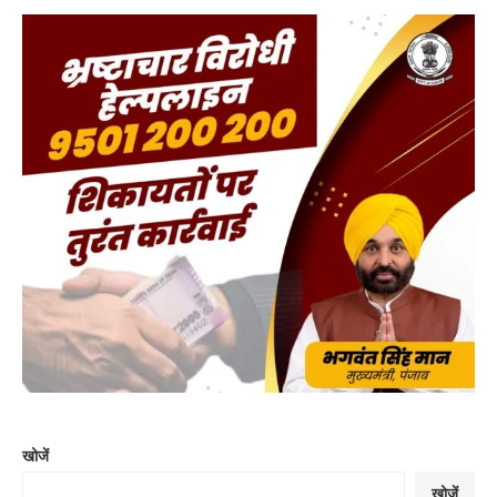
खोजें
खोजें