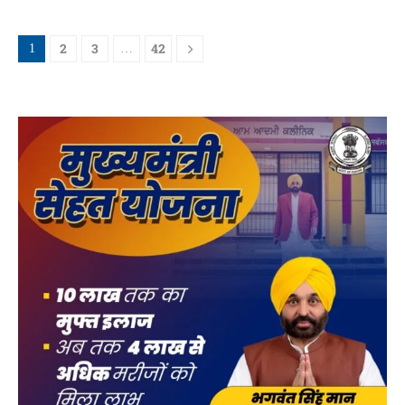
2
3
42
1
…