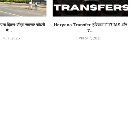
थापना दिवस: सीएम सम्राट चौधरी
Haryana Transfer: हरियाणा में 17 IAS और
ने...
7...
गस्त 7, 2026
अगस्त 7, 2026