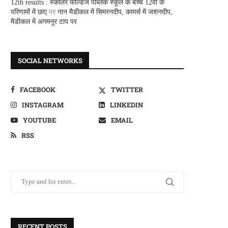
12th results : स्कालर फील्डज पब्लिक स्कूल के बच्चे 12वीं के
परिणामों में छाए
पर
नान मैडीकल में सिमरनदीप, कामर्स में जशनदीप,
मैडीकल में अगमनूर टाप पर
SOCIAL NETWORKS
FACEBOOK
TWITTER
INSTAGRAM
LINKEDIN
YOUTUBE
EMAIL
RSS
RECENT POSTS