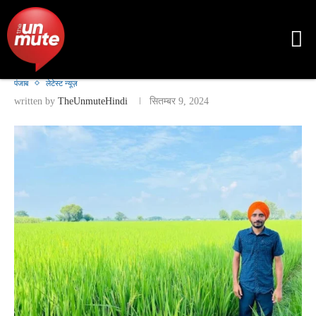
पंजाब
लेटेस्ट न्यूज़
written by
TheUnmuteHindi
सितम्बर 9, 2024