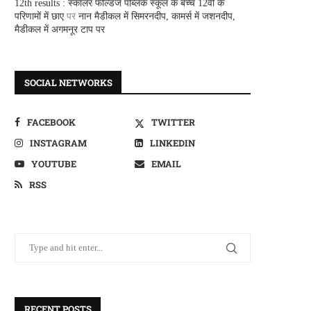
12th results : स्कालर फील्डज पब्लिक स्कूल के बच्चे 12वीं के
परिणामों में छाए
पर
नान मैडीकल में सिमरनदीप, कामर्स में जशनदीप,
मैडीकल में अगमनूर टाप पर
SOCIAL NETWORKS
FACEBOOK
TWITTER
INSTAGRAM
LINKEDIN
YOUTUBE
EMAIL
RSS
RECENT POSTS