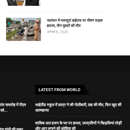
जालंधर में मकसूदां बाईपास पर भीषण सड़क
हादसा, तीन युवकों की मौत
अगस्त 8, 2026
LATEST FROM WORLD
षांत समारोह में पीएम
थाईलैंड स्कूल में छात्र ने की गोलीबारी, छह की मौत, फिर खुद की
 को...
आत्महत्या
शाकिब अल हसन के घर पर हमला, उपद्रवियों ने खिड़कियां तोड़ीं
और आग लगाने की कोशिश की
रोज गांधी की कब्र