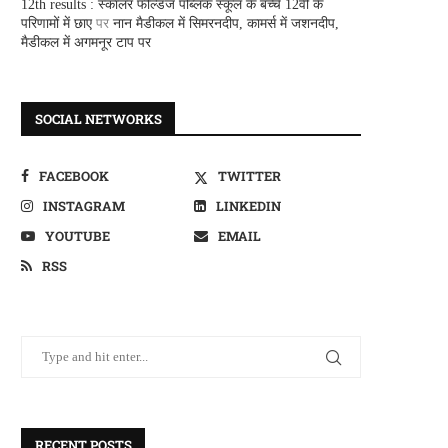
12th results : स्कालर फील्डज पब्लिक स्कूल के बच्चे 12वीं के
परिणामों में छाए
पर
नान मैडीकल में सिमरनदीप, कामर्स में जशनदीप,
मैडीकल में अगमनूर टाप पर
SOCIAL NETWORKS
FACEBOOK
TWITTER
INSTAGRAM
LINKEDIN
YOUTUBE
EMAIL
RSS
RECENT POSTS