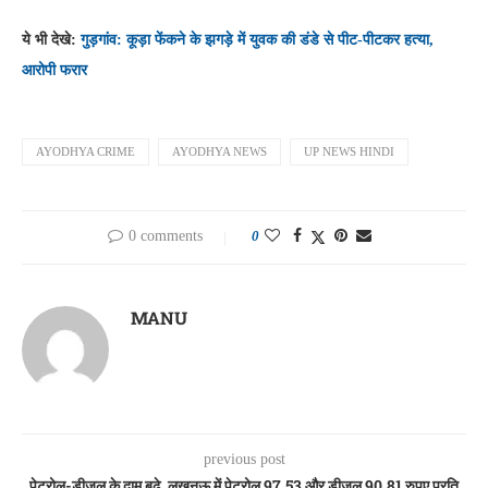
ये भी देखे:
गुड़गांव: कूड़ा फेंकने के झगड़े में युवक की डंडे से पीट-पीटकर हत्या,
आरोपी फरार
AYODHYA CRIME
AYODHYA NEWS
UP NEWS HINDI
0 comments
0
MANU
previous post
पेट्रोल-डीजल के दाम बढ़े, लखनऊ में पेट्रोल 97.53 और डीजल 90.81 रुपए प्रति