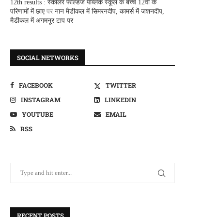
12th results : स्कालर फील्डज पब्लिक स्कूल के बच्चे 12वीं के
परिणामों में छाए
पर
नान मैडीकल में सिमरनदीप, कामर्स में जशनदीप,
मैडीकल में अगमनूर टाप पर
SOCIAL NETWORKS
FACEBOOK
TWITTER
INSTAGRAM
LINKEDIN
YOUTUBE
EMAIL
RSS
RECENT POSTS