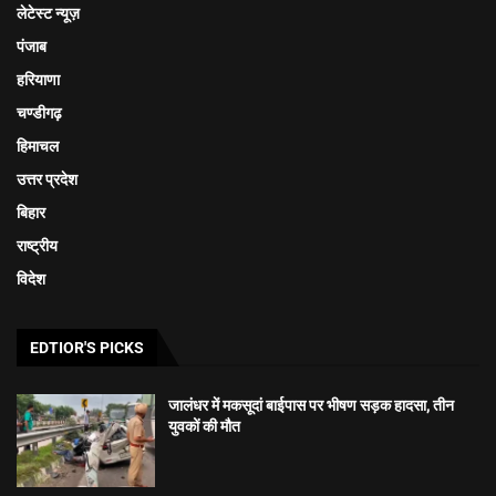
लेटेस्ट न्यूज़
पंजाब
हरियाणा
चण्डीगढ़
हिमाचल
उत्तर प्रदेश
बिहार
राष्ट्रीय
विदेश
EDTIOR'S PICKS
जालंधर में मकसूदां बाईपास पर भीषण सड़क हादसा, तीन
युवकों की मौत