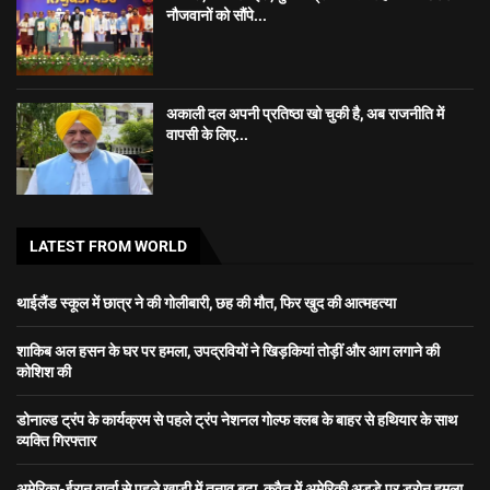
नौजवानों को सौंपे...
अकाली दल अपनी प्रतिष्ठा खो चुकी है, अब राजनीति में
वापसी के लिए...
LATEST FROM WORLD
थाईलैंड स्कूल में छात्र ने की गोलीबारी, छह की मौत, फिर खुद की आत्महत्या
शाकिब अल हसन के घर पर हमला, उपद्रवियों ने खिड़कियां तोड़ीं और आग लगाने की
कोशिश की
डोनाल्ड ट्रंप के कार्यक्रम से पहले ट्रंप नेशनल गोल्फ क्लब के बाहर से हथियार के साथ
व्यक्ति गिरफ्तार
अमेरिका-ईरान वार्ता से पहले खाड़ी में तनाव बढ़ा, कुवैत में अमेरिकी अड्डे पर ड्रोन हमला