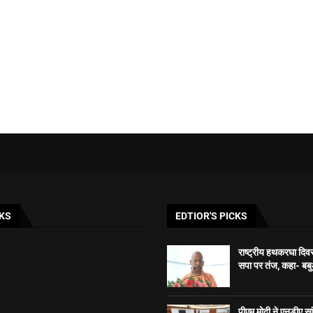
KS
EDTIOR'S PICKS
राष्ट्रीय हथकरघा दिव
सपा पर तंज, कहा- बब
पीएम मोदी ने एनडीए सा