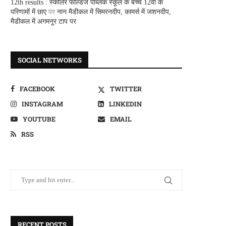
12th results : स्कालर फील्डज पब्लिक स्कूल के बच्चे 12वीं के
परिणामों में छाए
पर
नान मैडीकल में सिमरनदीप, कामर्स में जशनदीप,
मैडीकल में अगमनूर टाप पर
SOCIAL NETWORKS
FACEBOOK
TWITTER
INSTAGRAM
LINKEDIN
YOUTUBE
EMAIL
RSS
RECENT POSTS