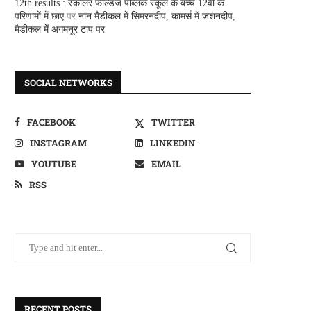
12th results : स्कालर फील्डज पब्लिक स्कूल के बच्चे 12वीं के
परिणामों में छाए
पर
नान मैडीकल में सिमरनदीप, कामर्स में जशनदीप,
मैडीकल में अगमनूर टाप पर
SOCIAL NETWORKS
FACEBOOK
TWITTER
INSTAGRAM
LINKEDIN
YOUTUBE
EMAIL
RSS
RECENT POSTS