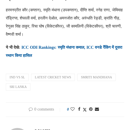
हरमनप्रीत कौर (कप्तान), स्मृति मंधाना (उपकप्तान), दीप्ति शर्मा, स्नेह राणा, जेमिमाह
रॉड्रिग्स, शेफाली वर्मा, हरलीन देओल, अमनजोत कौर, अरुंधति रेड्डी, क्रांति गौड़,
रेणुका सिंह ठाकुर, रिचा घोष (विकेटकीपर), जी कामलिनी (विकेटकीपर), श्री चारणी,
वैष्णवी शर्मा।
ये भी देखे:
ICC ODI Rankings: स्मृति मंधाना कमाल, ICC वनडे रैंकिंग में दूसरा
स्थान किया हासिल
IND VS SL
LATEST CRICKET NEWS
SMRITI MANDHANA
SRI LANKA
0 comments
0