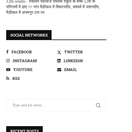
12th results : स्कालर फील्डज पब्लिक स्कूल के बच्चे 12वीं के
परिणामों में छाए
पर
नान मैडीकल में सिमरनदीप, कामर्स में जशनदीप,
मैडीकल में अगमनूर टाप पर
SOCIAL NETWORKS
FACEBOOK
TWITTER
INSTAGRAM
LINKEDIN
YOUTUBE
EMAIL
RSS
RECENT POSTS