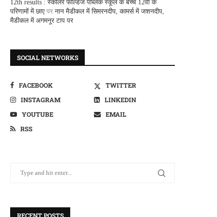
12th results : स्कालर फील्डज पब्लिक स्कूल के बच्चे 12वीं के
परिणामों में छाए
पर
नान मैडीकल में सिमरनदीप, कामर्स में जशनदीप,
मैडीकल में अगमनूर टाप पर
SOCIAL NETWORKS
FACEBOOK
TWITTER
INSTAGRAM
LINKEDIN
YOUTUBE
EMAIL
RSS
RECENT POSTS