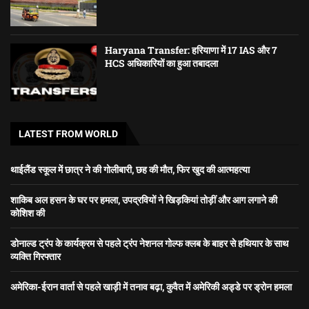
Haryana Transfer: हरियाणा में 17 IAS और 7
HCS अधिकारियों का हुआ तबादला
LATEST FROM WORLD
थाईलैंड स्कूल में छात्र ने की गोलीबारी, छह की मौत, फिर खुद की आत्महत्या
शाकिब अल हसन के घर पर हमला, उपद्रवियों ने खिड़कियां तोड़ीं और आग लगाने की
कोशिश की
डोनाल्ड ट्रंप के कार्यक्रम से पहले ट्रंप नेशनल गोल्फ क्लब के बाहर से हथियार के साथ
व्यक्ति गिरफ्तार
अमेरिका-ईरान वार्ता से पहले खाड़ी में तनाव बढ़ा, कुवैत में अमेरिकी अड्डे पर ड्रोन हमला