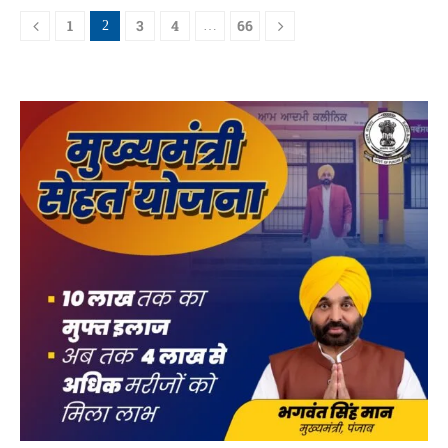
1
3
4
66
2
…