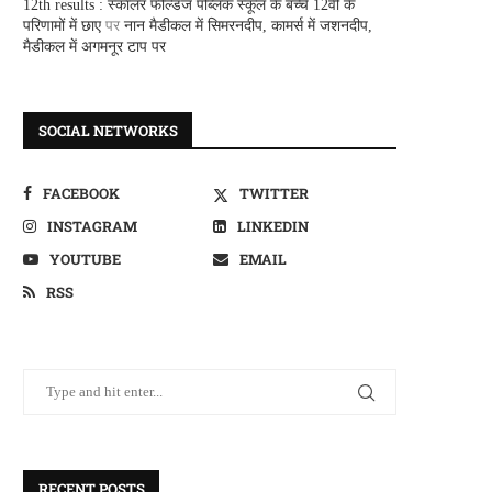
12th results : स्कालर फील्डज पब्लिक स्कूल के बच्चे 12वीं के
परिणामों में छाए
पर
नान मैडीकल में सिमरनदीप, कामर्स में जशनदीप,
मैडीकल में अगमनूर टाप पर
SOCIAL NETWORKS
FACEBOOK
TWITTER
INSTAGRAM
LINKEDIN
YOUTUBE
EMAIL
RSS
RECENT POSTS