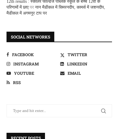
12th results : स्कालर फील्डज पब्लिक स्कूल के बच्चे 12वीं के
परिणामों में छाए
पर
नान मैडीकल में सिमरनदीप, कामर्स में जशनदीप,
मैडीकल में अगमनूर टाप पर
SOCIAL NETWORKS
FACEBOOK
TWITTER
INSTAGRAM
LINKEDIN
YOUTUBE
EMAIL
RSS
RECENT POSTS