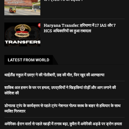
Haryana Transfer: हरियाणा में 17 IAS और 7
HCS अधिकारियों का हुआ तबादला
LATEST FROM WORLD
थाईलैंड स्कूल में छात्र ने की गोलीबारी, छह की मौत, फिर खुद की आत्महत्या
शाकिब अल हसन के घर पर हमला, उपद्रवियों ने खिड़कियां तोड़ीं और आग लगाने की
कोशिश की
डोनाल्ड ट्रंप के कार्यक्रम से पहले ट्रंप नेशनल गोल्फ क्लब के बाहर से हथियार के साथ
व्यक्ति गिरफ्तार
अमेरिका-ईरान वार्ता से पहले खाड़ी में तनाव बढ़ा, कुवैत में अमेरिकी अड्डे पर ड्रोन हमला