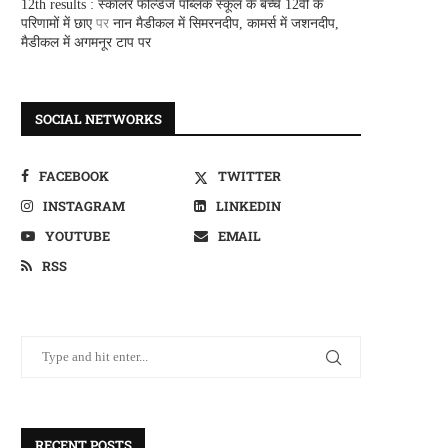
12th results : स्कालर फील्डज पब्लिक स्कूल के बच्चे 12वीं के
परिणामों में छाए
पर
नान मैडीकल में सिमरनदीप, कामर्स में जशनदीप,
मैडीकल में अगमनूर टाप पर
SOCIAL NETWORKS
FACEBOOK
TWITTER
INSTAGRAM
LINKEDIN
YOUTUBE
EMAIL
RSS
RECENT POSTS