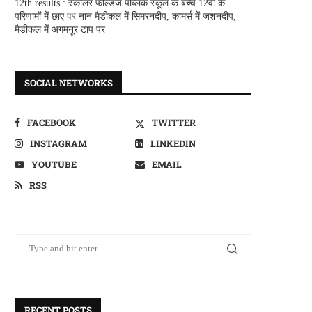
12th results : स्कालर फील्डज पब्लिक स्कूल के बच्चे 12वीं के
परिणामों में छाए
पर
नान मैडीकल में सिमरनदीप, कामर्स में जशनदीप,
मैडीकल में अगमनूर टाप पर
SOCIAL NETWORKS
FACEBOOK
TWITTER
INSTAGRAM
LINKEDIN
YOUTUBE
EMAIL
RSS
RECENT POSTS