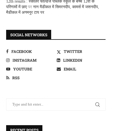
12th results : स्कालर फील्डज पब्लिक स्कूल के बच्चे 12वीं के
परिणामों में छाए
पर
नान मैडीकल में सिमरनदीप, कामर्स में जशनदीप,
मैडीकल में अगमनूर टाप पर
SOCIAL NETWORKS
FACEBOOK
TWITTER
INSTAGRAM
LINKEDIN
YOUTUBE
EMAIL
RSS
RECENT POSTS