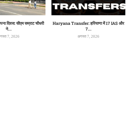
थापना दिवस: सीएम सम्राट चौधरी
Haryana Transfer: हरियाणा में 17 IAS और
ने...
7...
गस्त 7, 2026
अगस्त 7, 2026