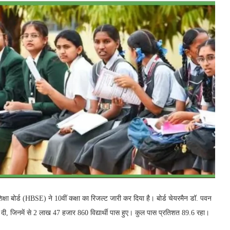
क्षा बोर्ड (HBSE) ने 10वीं कक्षा का रिजल्ट जारी कर दिया है। बोर्ड चेयरमैन डॉ. पवन
 दी, जिनमें से 2 लाख 47 हजार 860 विद्यार्थी पास हुए। कुल पास प्रतिशत 89.6 रहा।