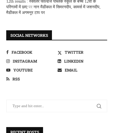
12th results : स्कालर फील्डज पब्लिक स्कूल के बच्चे 12वीं के
परिणामों में छाए
पर
नान मैडीकल में सिमरनदीप, कामर्स में जशनदीप,
मैडीकल में अगमनूर टाप पर
SOCIAL NETWORKS
FACEBOOK
TWITTER
INSTAGRAM
LINKEDIN
YOUTUBE
EMAIL
RSS
RECENT POSTS