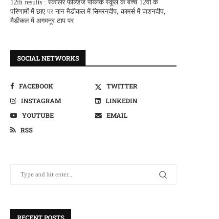
12th results : स्कालर फील्डज पब्लिक स्कूल के बच्चे 12वीं के
परिणामों में छाए
पर
नान मैडीकल में सिमरनदीप, कामर्स में जशनदीप,
मैडीकल में अगमनूर टाप पर
SOCIAL NETWORKS
FACEBOOK
TWITTER
INSTAGRAM
LINKEDIN
YOUTUBE
EMAIL
RSS
RECENT POSTS