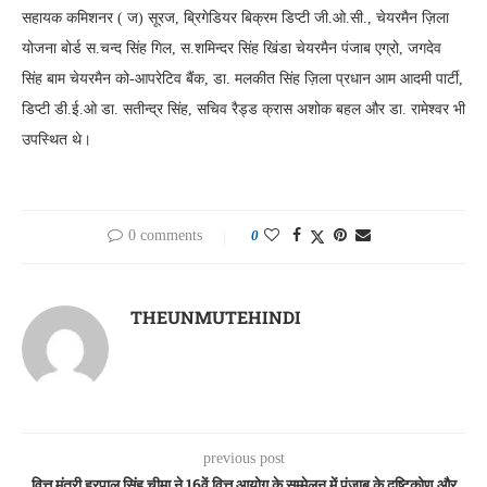
सहायक कमिशनर ( ज) सूरज, ब्रिगेडियर बिक्रम डिप्टी जी.ओ.सी., चेयरमैन ज़िला
योजना बोर्ड स.चन्द सिंह गिल, स.शमिन्दर सिंह खिंडा चेयरमैन पंजाब एग्रो, जगदेव
सिंह बाम चेयरमैन को-आपरेटिव बैंक, डा. मलकीत सिंह ज़िला प्रधान आम आदमी पार्टी,
डिप्टी डी.ई.ओ डा. सतीन्द्र सिंह, सचिव रैड्ड क्रास अशोक बहल और डा. रामेश्वर भी
उपस्थित थे।
0 comments
0
THEUNMUTEHINDI
previous post
वित्त मंत्री हरपाल सिंह चीमा ने 16वें वित्त आयोग के सम्मेलन में पंजाब के दृष्टिकोण और