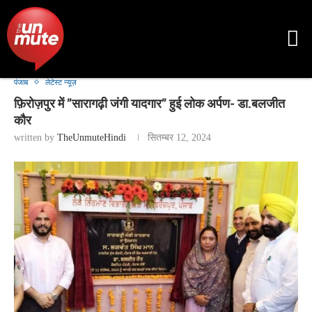
पंजाब
लेटेस्ट न्यूज़
फ़िरोज़पुर में ’’सारागढ़ी जंगी यादगार” हुई लोक अर्पण- डा.बलजीत
कौर
written by
TheUnmuteHindi
सितम्बर 12, 2024