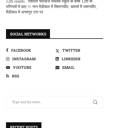
12th results : स्कालर फील्डज पब्लिक स्कूल के बच्चे 12वीं के
परिणामों में छाए
पर
नान मैडीकल में सिमरनदीप, कामर्स में जशनदीप,
मैडीकल में अगमनूर टाप पर
SOCIAL NETWORKS
FACEBOOK
TWITTER
INSTAGRAM
LINKEDIN
YOUTUBE
EMAIL
RSS
RECENT POSTS