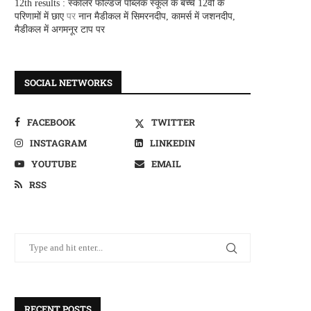
12th results : स्कालर फील्डज पब्लिक स्कूल के बच्चे 12वीं के
परिणामों में छाए
पर
नान मैडीकल में सिमरनदीप, कामर्स में जशनदीप,
मैडीकल में अगमनूर टाप पर
SOCIAL NETWORKS
FACEBOOK
TWITTER
INSTAGRAM
LINKEDIN
YOUTUBE
EMAIL
RSS
RECENT POSTS