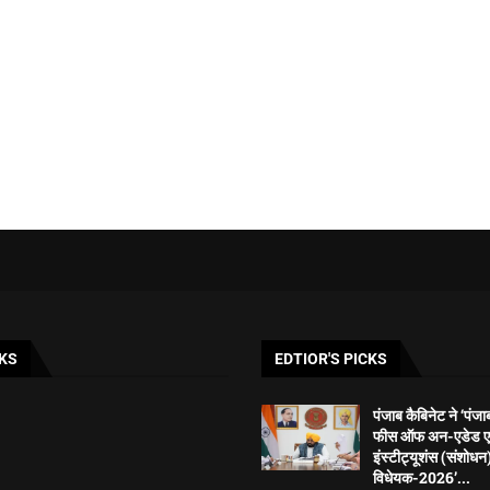
KS
EDTIOR'S PICKS
पंजाब कैबिनेट ने ‘पंज
फीस ऑफ अन-एडेड ए
इंस्टीट्यूशंस (संशोधन
विधेयक-2026’...