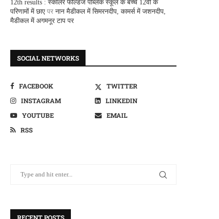
12th results : स्कालर फील्डज पब्लिक स्कूल के बच्चे 12वीं के
परिणामों में छाए
पर
नान मैडीकल में सिमरनदीप, कामर्स में जशनदीप,
मैडीकल में अगमनूर टाप पर
SOCIAL NETWORKS
FACEBOOK
TWITTER
INSTAGRAM
LINKEDIN
YOUTUBE
EMAIL
RSS
RECENT POSTS