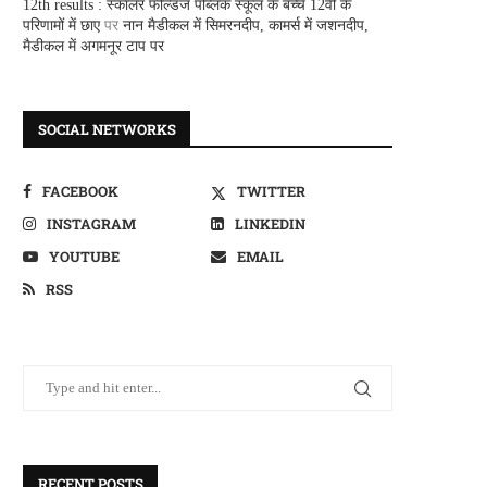
12th results : स्कालर फील्डज पब्लिक स्कूल के बच्चे 12वीं के
परिणामों में छाए
पर
नान मैडीकल में सिमरनदीप, कामर्स में जशनदीप,
मैडीकल में अगमनूर टाप पर
SOCIAL NETWORKS
FACEBOOK
TWITTER
INSTAGRAM
LINKEDIN
YOUTUBE
EMAIL
RSS
RECENT POSTS