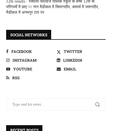
12th results : स्कालर फील्डज पब्लिक स्कूल के बच्चे 12वीं के
परिणामों में छाए
पर
नान मैडीकल में सिमरनदीप, कामर्स में जशनदीप,
मैडीकल में अगमनूर टाप पर
SOCIAL NETWORKS
FACEBOOK
TWITTER
INSTAGRAM
LINKEDIN
YOUTUBE
EMAIL
RSS
RECENT POSTS