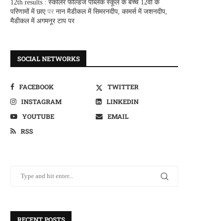
12th results : स्कालर फील्डज पब्लिक स्कूल के बच्चे 12वीं के
परिणामों में छाए
पर
नान मैडीकल में सिमरनदीप, कामर्स में जशनदीप,
मैडीकल में अगमनूर टाप पर
SOCIAL NETWORKS
FACEBOOK
TWITTER
INSTAGRAM
LINKEDIN
YOUTUBE
EMAIL
RSS
RECENT POSTS