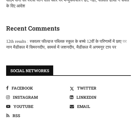
सीएम सैनी को परोसे जाने वाले घेवर पर मैन्युफैक्चरिंग डेट नहीं, पलवल डीसी ने सैंपल
के दिए आदेश
Recent Comments
12th results : स्कालर फील्डज पब्लिक स्कूल के बच्चे 12वीं के परिणामों में छाए
पर
नान मैडीकल में सिमरनदीप, कामर्स में जशनदीप, मैडीकल में अगमनूर टाप पर
SOCIAL NETWORKS
FACEBOOK
TWITTER
INSTAGRAM
LINKEDIN
YOUTUBE
EMAIL
RSS