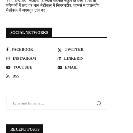
12th results : स्कालर फील्डज पब्लिक स्कूल के बच्चे 12वीं के
परिणामों में छाए
पर
नान मैडीकल में सिमरनदीप, कामर्स में जशनदीप,
मैडीकल में अगमनूर टाप पर
SOCIAL NETWORKS
FACEBOOK
TWITTER
INSTAGRAM
LINKEDIN
YOUTUBE
EMAIL
RSS
RECENT POSTS