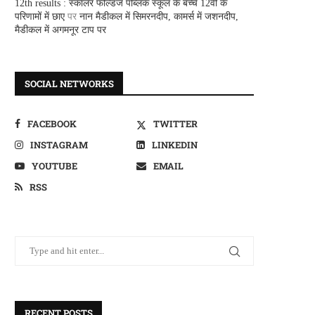
12th results : स्कालर फील्डज पब्लिक स्कूल के बच्चे 12वीं के
परिणामों में छाए
पर
नान मैडीकल में सिमरनदीप, कामर्स में जशनदीप,
मैडीकल में अगमनूर टाप पर
SOCIAL NETWORKS
FACEBOOK
TWITTER
INSTAGRAM
LINKEDIN
YOUTUBE
EMAIL
RSS
RECENT POSTS