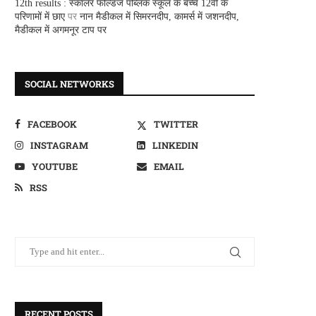
12th results : स्कालर फील्डज पब्लिक स्कूल के बच्चे 12वीं के
परिणामों में छाए
पर
नान मैडीकल में सिमरनदीप, कामर्स में जशनदीप,
मैडीकल में अगमनूर टाप पर
SOCIAL NETWORKS
FACEBOOK
TWITTER
INSTAGRAM
LINKEDIN
YOUTUBE
EMAIL
RSS
RECENT POSTS