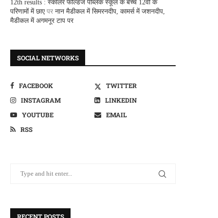
12th results : स्कालर फील्डज पब्लिक स्कूल के बच्चे 12वीं के
परिणामों में छाए
पर
नान मैडीकल में सिमरनदीप, कामर्स में जशनदीप,
मैडीकल में अगमनूर टाप पर
SOCIAL NETWORKS
FACEBOOK
TWITTER
INSTAGRAM
LINKEDIN
YOUTUBE
EMAIL
RSS
RECENT POSTS