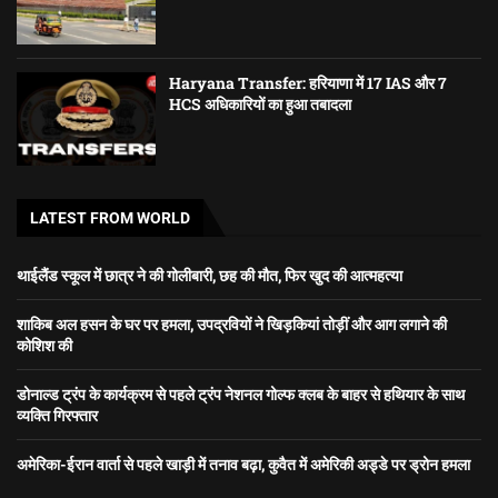
Haryana Transfer: हरियाणा में 17 IAS और 7
HCS अधिकारियों का हुआ तबादला
LATEST FROM WORLD
थाईलैंड स्कूल में छात्र ने की गोलीबारी, छह की मौत, फिर खुद की आत्महत्या
शाकिब अल हसन के घर पर हमला, उपद्रवियों ने खिड़कियां तोड़ीं और आग लगाने की
कोशिश की
डोनाल्ड ट्रंप के कार्यक्रम से पहले ट्रंप नेशनल गोल्फ क्लब के बाहर से हथियार के साथ
व्यक्ति गिरफ्तार
अमेरिका-ईरान वार्ता से पहले खाड़ी में तनाव बढ़ा, कुवैत में अमेरिकी अड्डे पर ड्रोन हमला