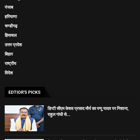
पंजाब
हरियाणा
चण्डीगढ़
हिमाचल
उत्तर प्रदेश
बिहार
राष्ट्रीय
विदेश
EDTIOR'S PICKS
डिप्टी सीएम केशव प्रसाद मौर्य का पप्पू यादव पर निशाना,
राहुल गांधी से...