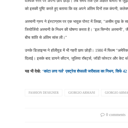
वैश्विक स्तर पर अपनी छाप छोड़ी। लंबे समय तक एक अज्ञात बीमारी से जूझने
को इसकी पुष्टि करते हुए बताया कि वह अपने अंतिम दिनों तक कंपनी, कलेक्श
अरमानी ग्रुप ने इंस्टाग्राम पर एक भावुक पोस्ट में लिखा, “असीम दुख के
जियोर्जियो अरमानी के निधन की घोषणा करता है। ‘इल सिग्नोर अरमानी’, जैसा 
बीच शांति से अंतिम सांस ली।”
उनके डिज़ाइन्स ने हॉलीवुड में भी गहरी छाप छोड़ी। 1980 में फिल्म “अमेरिकन ज
दिलाई। इसके बाद डायने कीटन, जूलिया रॉबर्ट्स, जॉडी फोस्टर और केट ब्लैं
यह भी देखे:
‘कांटा लगा गर्ल’ एक्ट्रेस शेफाली जरीवाला का निधन, सिर्फ 42
FASHION DESIGNER
GIORGIO ARMANI
GIORGIO ARMA
0 comments