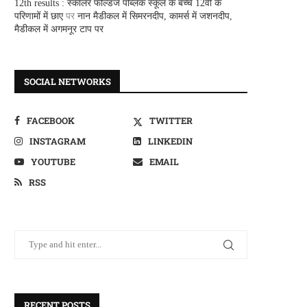
12th results : स्कालर फील्डज पब्लिक स्कूल के बच्चे 12वीं के
परिणामों में छाए
पर
नान मैडीकल में सिमरनदीप, कामर्स में जशनदीप,
मैडीकल में अगमनूर टाप पर
SOCIAL NETWORKS
FACEBOOK
TWITTER
INSTAGRAM
LINKEDIN
YOUTUBE
EMAIL
RSS
RECENT POSTS