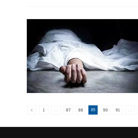
1
87
88
90
91
…
89
…