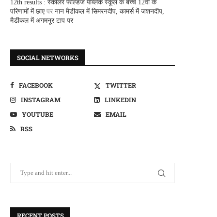
12th results : स्कालर फील्डज पब्लिक स्कूल के बच्चे 12वीं के
परिणामों में छाए
पर
नान मैडीकल में सिमरनदीप, कामर्स में जशनदीप,
मैडीकल में अगमनूर टाप पर
SOCIAL NETWORKS
FACEBOOK
TWITTER
INSTAGRAM
LINKEDIN
YOUTUBE
EMAIL
RSS
RECENT POSTS