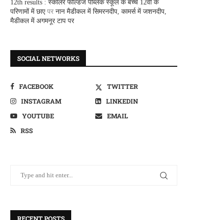
12th results : स्कालर फील्डज पब्लिक स्कूल के बच्चे 12वीं के
परिणामों में छाए
पर
नान मैडीकल में सिमरनदीप, कामर्स में जशनदीप,
मैडीकल में अगमनूर टाप पर
SOCIAL NETWORKS
FACEBOOK
TWITTER
INSTAGRAM
LINKEDIN
YOUTUBE
EMAIL
RSS
RECENT POSTS