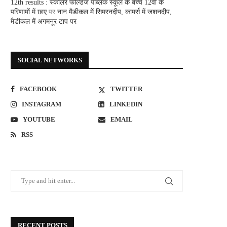
12th results : स्कालर फील्डज पब्लिक स्कूल के बच्चे 12वीं के
परिणामों में छाए
पर
नान मैडीकल में सिमरनदीप, कामर्स में जशनदीप,
मैडीकल में अगमनूर टाप पर
SOCIAL NETWORKS
FACEBOOK
TWITTER
INSTAGRAM
LINKEDIN
YOUTUBE
EMAIL
RSS
RECENT POSTS