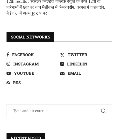
12th results : स्कालर फील्डज पब्लिक स्कूल के बच्चे 12वीं के
परिणामों में छाए
पर
नान मैडीकल में सिमरनदीप, कामर्स में जशनदीप,
मैडीकल में अगमनूर टाप पर
SOCIAL NETWORKS
FACEBOOK
TWITTER
INSTAGRAM
LINKEDIN
YOUTUBE
EMAIL
RSS
RECENT POSTS